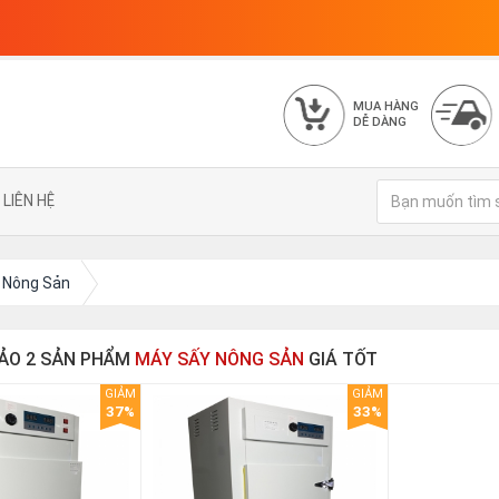
MUA HÀNG
DỄ DÀNG
LIÊN HỆ
 Nông Sản
ẢO 2 SẢN PHẨM
MÁY SẤY NÔNG SẢN
GIÁ TỐT
GIẢM
GIẢM
37%
33%