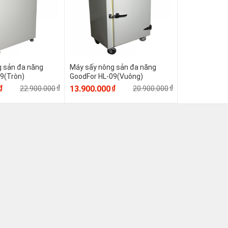
 sản đa năng
Máy sấy nông sản đa năng
9(Tròn)
GoodFor HL-09(Vuông)
₫
₫
22.900.000
₫
13.900.000
20.900.000
₫