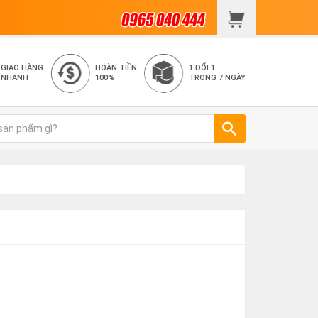
GIAO HÀNG
HOÀN TIỀN
1 ĐỔI 1
NHANH
100%
TRONG 7 NGÀY