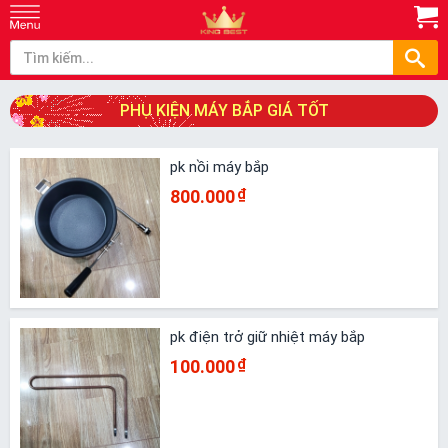
PHỤ KIỆN MÁY BẮP GIÁ TỐT
pk nồi máy bắp
800.000
₫
pk điện trở giữ nhiệt máy bắp
100.000
₫