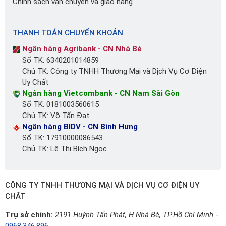
Chính sách vận chuyển và giao hàng
THANH TOÁN CHUYỂN KHOẢN
Ngân hàng Agribank - CN Nhà Bè
Số TK: 6340201014859
Chủ TK: Công ty TNHH Thương Mại và Dịch Vụ Cơ Điện
Uy Chất
Ngân hàng Vietcombank - CN Nam Sài Gòn
Số TK: 0181003560615
Chủ TK: Võ Tấn Đạt
Ngân hàng BIDV - CN Bình Hưng
Số TK: 17910000086543
Chủ TK: Lê Thị Bích Ngọc
CÔNG TY TNHH THƯƠNG MẠI VÀ DỊCH VỤ CƠ ĐIỆN UY
CHẤT
Trụ sở chính:
2191 Huỳnh Tấn Phát, H.Nhà Bè, TP.Hồ Chí Minh
-