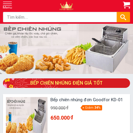
BẾP CHIÊN NHÚNG ĐIỆN GIÁ TỐT
Bếp chiên nhúng đơn Goodfor KD-01
990.000
₫
Giảm
34
%
650.000
₫