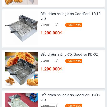
Bếp chiên nhúng đơn GoodFor L12(12
Lít)
2.390.000
₫
Giảm
46
%
1.290.000
₫
Bếp chiên nhúng đôi Goodfor KD-02
2.490.000
₫
Giảm
48
%
1.290.000
₫
Bếp chiên nhúng đơn GoodFor L12(12
Lít)
2.890.000
₫
Giảm
55
%