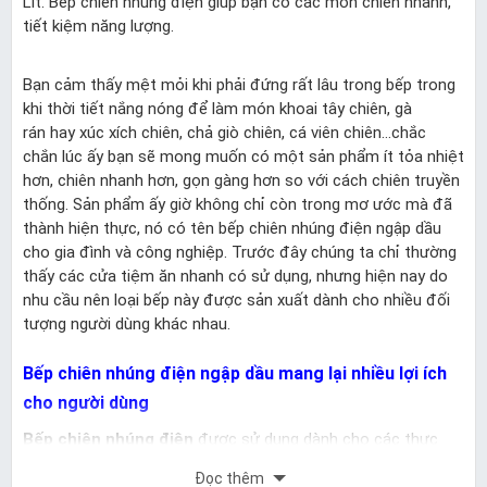
Lít. Bếp chiên nhúng điện giúp bạn có các món chiên nhanh,
tiết kiệm năng lượng.
Bạn cảm thấy mệt mỏi khi phải đứng rất lâu trong bếp trong
khi thời tiết nắng nóng để làm món khoai tây chiên, gà
rán hay xúc xích chiên, chả giò chiên, cá viên chiên…chắc
chắn lúc ấy bạn sẽ mong muốn có một sản phẩm ít tỏa nhiệt
hơn, chiên nhanh hơn, gọn gàng hơn so với cách chiên truyền
thống. Sản phẩm ấy giờ không chỉ còn trong mơ ước mà đã
thành hiện thực, nó có tên bếp chiên nhúng điện ngập dầu
cho gia đình và công nghiệp. Trước đây chúng ta chỉ thường
thấy các cửa tiệm ăn nhanh có sử dụng, nhưng hiện nay do
nhu cầu nên loại bếp này được sản xuất dành cho nhiều đối
tượng người dùng khác nhau.
Bếp chiên nhúng điện ngập dầu mang lại nhiều lợi ích
cho người dùng
Bếp chiên nhúng điện
được sử dụng dành cho các thực
phẩm chiên ngập với dầu ăn như các đồ ăn nhanh, gà rán,
Đọc thêm
khoai tây, bò viên, cá viên... Nó được thiết kế dạng vuông, sâu