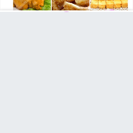
Ngoài ra còn có nắp đậy giúp cho dầu luôn được sạch sẽ.
MUA NGAY
Messenger
Chat Zalo
Gọi tư vấn
Giỏ hàng