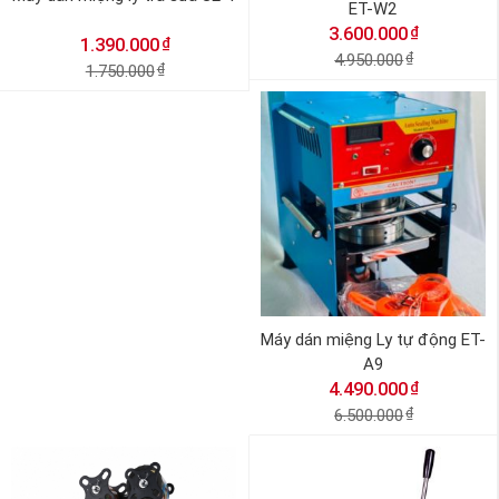
ET-W2
₫
3.600.000
₫
1.390.000
4.950.000
₫
1.750.000
₫
Máy dán miệng Ly tự động ET-
A9
₫
4.490.000
6.500.000
₫