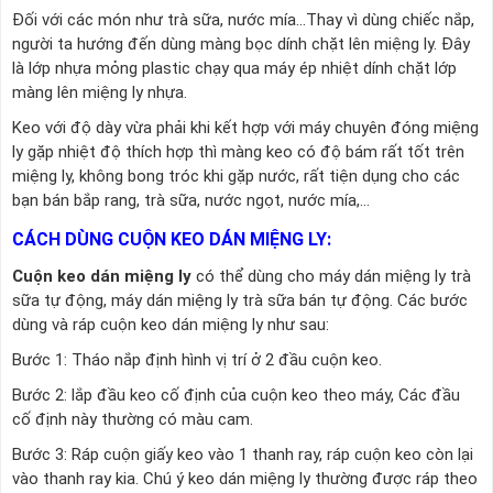
Đối với các món như trà sữa, nước mía…Thay vì dùng chiếc nắp,
người ta hướng đến dùng màng bọc dính chặt lên miệng ly. Đây
là lớp nhựa mỏng plastic chạy qua máy ép nhiệt dính chặt lớp
màng lên miệng ly nhựa.
Keo với độ dày vừa phải khi kết hợp với máy chuyên đóng miệng
ly gặp nhiệt độ thích hợp thì màng keo có độ bám rất tốt trên
miệng ly, không bong tróc khi gặp nước, rất tiện dụng cho các
bạn bán bắp rang, trà sữa, nước ngọt, nước mía,...
CÁCH DÙNG CUỘN KEO DÁN MIỆNG LY:
Cuộn keo dán miệng ly
có thể dùng cho máy dán miệng ly trà
sữa tự động, máy dán miệng ly trà sữa bán tự động. Các bước
dùng và ráp cuộn keo dán miệng ly như sau:
Bước 1: Tháo nắp định hình vị trí ở 2 đầu cuộn keo.
Bước 2: lắp đầu keo cố định của cuộn keo theo máy, Các đầu
cố định này thường có màu cam.
Bước 3: Ráp cuộn giấy keo vào 1 thanh ray, ráp cuộn keo còn lại
vào thanh ray kia. Chú ý keo dán miệng ly thường được ráp theo