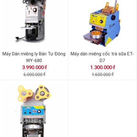
Máy Dán miệng ly Bán Tự Động
Máy dán miệng cốc trà sữa ET-
WY-680
D7
₫
₫
3.990.000
1.300.000
6.000.000
₫
1.600.000
₫