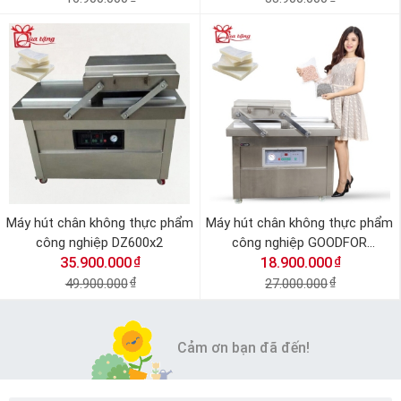
Máy hút chân không thực phẩm
Máy hút chân không thực phẩm
công nghiệp DZ600x2
công nghiệp GOODFOR
₫
₫
35.900.000
18.900.000
DZQ400x2
49.900.000
₫
27.000.000
₫
Cảm ơn bạn đã đến!