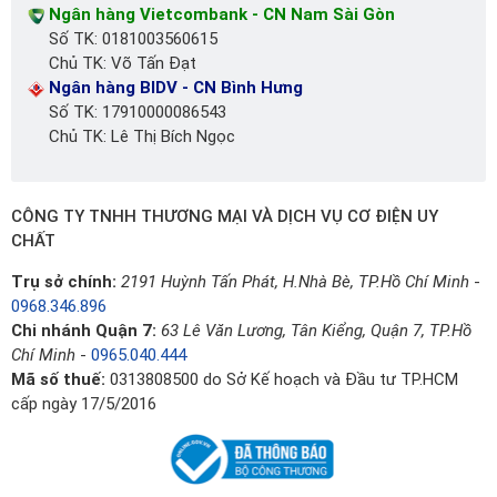
Ngân hàng Vietcombank - CN Nam Sài Gòn
Số TK: 0181003560615
Chủ TK: Võ Tấn Đạt
Ngân hàng BIDV - CN Bình Hưng
Số TK: 17910000086543
Chủ TK: Lê Thị Bích Ngọc
CÔNG TY TNHH THƯƠNG MẠI VÀ DỊCH VỤ CƠ ĐIỆN UY
CHẤT
Trụ sở chính:
2191 Huỳnh Tấn Phát, H.Nhà Bè, TP.Hồ Chí Minh
-
0968.346.896
Chi nhánh Quận 7:
63 Lê Văn Lương, Tân Kiểng, Quận 7, TP.Hồ
Chí Minh
-
0965.040.444
Mã số thuế:
0313808500 do Sở Kế hoạch và Đầu tư TP.HCM
cấp ngày 17/5/2016