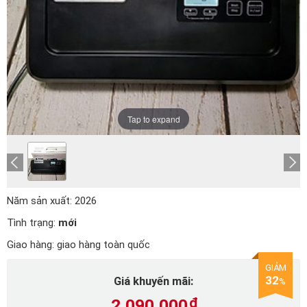
Tap to expand
Năm sản xuất:
2026
Tình trạng:
mới
Giao hàng:
giao hàng toàn quốc
GIẢM
32
Giá khuyến mãi:
%
2.090.000
₫