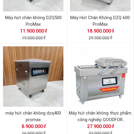
Máy hút chân không DZQ500
Máy Hút Chân Không DZQ 600
ProMax
ProMax
₫
₫
11.900.000
18.900.000
19.000.000
₫
29.900.000
₫
máy hút chân không dzq400
Máy hút chân không thực phẩm
promax
công nghiệp GOODFOR
₫
₫
8.900.000
27.900.000
DZQ500x2
16.900.000
₫
33.900.000
₫