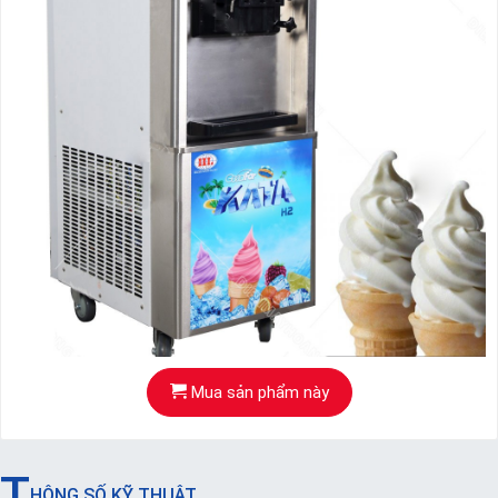
Mua sản phẩm này
T
HÔNG SỐ KỸ THUẬT