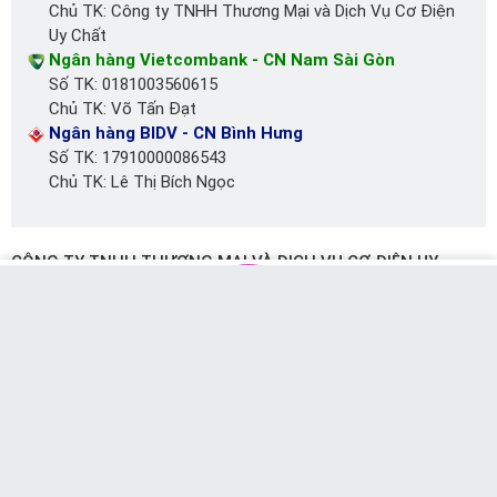
Chủ TK: Công ty TNHH Thương Mại và Dịch Vụ Cơ Điện
Uy Chất
Ngân hàng Vietcombank - CN Nam Sài Gòn
Số TK: 0181003560615
Chủ TK: Võ Tấn Đạt
Ngân hàng BIDV - CN Bình Hưng
Số TK: 17910000086543
Chủ TK: Lê Thị Bích Ngọc
CÔNG TY TNHH THƯƠNG MẠI VÀ DỊCH VỤ CƠ ĐIỆN UY
CHẤT
Trụ sở chính:
2191 Huỳnh Tấn Phát, H.Nhà Bè, TP.Hồ Chí Minh
-
MUA NGAY
Messenger
Chat Zalo
Gọi tư vấn
Giỏ hàng
0968.346.896
Chi nhánh Quận 7:
63 Lê Văn Lương, Tân Kiểng, Quận 7, TP.Hồ
Chí Minh
-
0965.040.444
Mã số thuế:
0313808500 do Sở Kế hoạch và Đầu tư TP.HCM
cấp ngày 17/5/2016