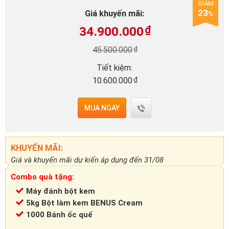
GIẢM
23
Giá khuyến mãi:
%
34.900.000
₫
₫
45.500.000
Tiết kiệm:
₫
10.600.000
MUA NGAY
KHUYẾN MÃI:
Giá và khuyến mãi dự kiến áp dụng đến 31/08
Combo quà tặng:
Máy đánh bột kem
5kg Bột làm kem BENUS Cream
1000 Bánh ốc quế