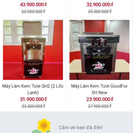
₫
₫
43.900.000
32.900.000
60.000.000
₫
35.500.000
₫
Máy Làm Kem Tươi QH2 (2 Lốc
Máy Làm Kem Tươi GoodFor
Lạnh)
SH New
₫
₫
31.900.000
23.900.000
33.500.000
₫
37.900.000
₫
Cảm ơn bạn đã đến!