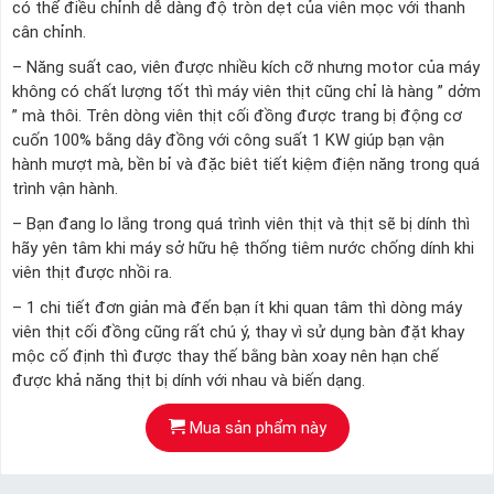
có thể điều chỉnh dễ dàng độ tròn dẹt của viên mọc với thanh
cân chỉnh.
– Năng suất cao, viên được nhiều kích cỡ nhưng motor của máy
không có chất lượng tốt thì máy viên thịt cũng chỉ là hàng ” dởm
” mà thôi. Trên dòng viên thịt cối đồng được trang bị động cơ
cuốn 100% bằng dây đồng với công suất 1 KW giúp bạn vận
hành mượt mà, bền bỉ và đặc biêt tiết kiệm điện năng trong quá
trình vận hành.
– Bạn đang lo lắng trong quá trình viên thịt và thịt sẽ bị dính thì
hãy yên tâm khi máy sở hữu hệ thống tiêm nước chống dính khi
viên thịt được nhồi ra.
– 1 chi tiết đơn giản mà đến bạn ít khi quan tâm thì dòng máy
viên thịt cối đồng cũng rất chú ý, thay vì sử dụng bàn đặt khay
mộc cố định thì được thay thế bằng bàn xoay nên hạn chế
được khả năng thịt bị dính với nhau và biến dạng.
Mua sản phẩm này