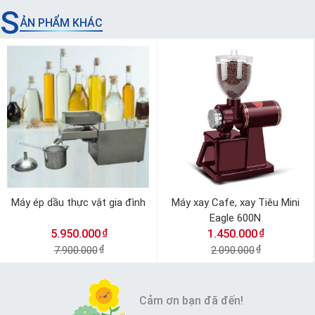
S
ẢN PHẨM KHÁC
Máy ép dầu thực vật gia đình
Máy xay Cafe, xay Tiêu Mini
Eagle 600N
₫
₫
5.950.000
1.450.000
7.900.000
₫
2.090.000
₫
Cảm ơn bạn đã đến!