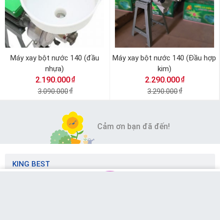
Máy xay bột nước 140 (đầu
Máy xay bột nước 140 (Đầu hợp
nhựa)
kim)
₫
₫
2.190.000
2.290.000
3.090.000
₫
3.290.000
₫
Cảm ơn bạn đã đến!
KING BEST
Thông tin về chúng tôi
Tin tức
MUA NGAY
Messenger
Chat Zalo
Gọi tư vấn
Giỏ hàng
Liên hệ