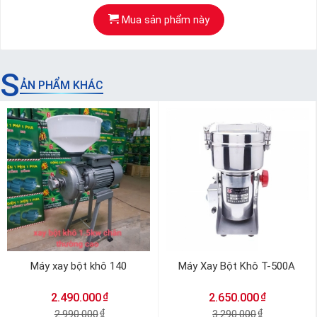
Mua sản phẩm này
S
ẢN PHẨM KHÁC
Máy xay bột khô 140
Máy Xay Bột Khô T-500A
₫
₫
2.490.000
2.650.000
2.990.000
₫
3.290.000
₫