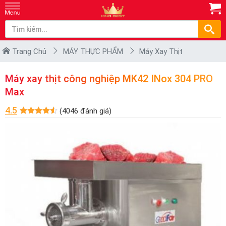
Trang Chủ
MÁY THỰC PHẨM
Máy Xay Thịt
Máy xay thịt công nghiệp MK42 INox 304 PRO
Max
4.5
(4046 đánh giá)