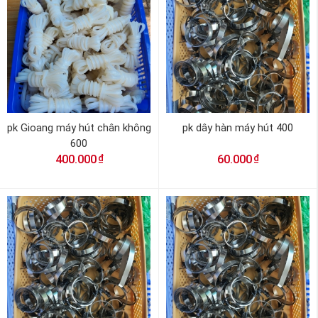
pk Gioang máy hút chân không
pk dây hàn máy hút 400
600
₫
₫
400.000
60.000