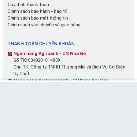
Quy định thanh toán
Chính sách bảo hành - bảo trì
Chính sách bảo mật thông tin
Chính sách vận chuyển và giao hàng
THANH TOÁN CHUYỂN KHOẢN
Ngân hàng Agribank - CN Nhà Bè
Số TK: 6340201014859
Chủ TK: Công ty TNHH Thương Mại và Dịch Vụ Cơ Điện
Uy Chất
Ngân hàng Vietcombank - CN Nam Sài Gòn
Số TK: 0181003560615
Chủ TK: Võ Tấn Đạt
MUA NGAY
Messenger
Chat Zalo
Gọi tư vấn
Giỏ hàng
Ngân hàng BIDV - CN Bình Hưng
Số TK: 17910000086543
Chủ TK: Lê Thị Bích Ngọc
CÔNG TY TNHH THƯƠNG MẠI VÀ DỊCH VỤ CƠ ĐIỆN UY