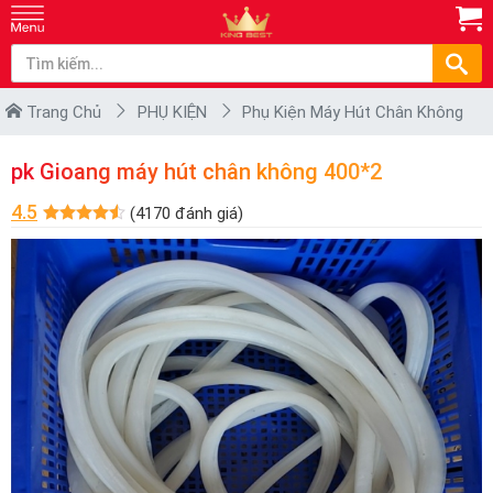
Trang Chủ
PHỤ KIỆN
Phụ Kiện Máy Hút Chân Không
pk Gioang máy hút chân không 400*2
4.5
(4170 đánh giá)