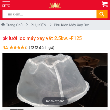
Trang Chủ
PHỤ KIỆN
Phụ Kiện Máy Xay Bột
pk lưới lọc máy xay vắt 2.5kw. -F125
4.5
(4242 đánh giá)
Tap to expand