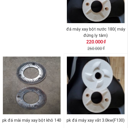
đá máy xay bột nước 180( máy
đứng ly tâm)
₫
220.000
260.000
₫
pk đá mài máy xay bột khô 140
pk đá máy xay vắt 3.0kw(F130)