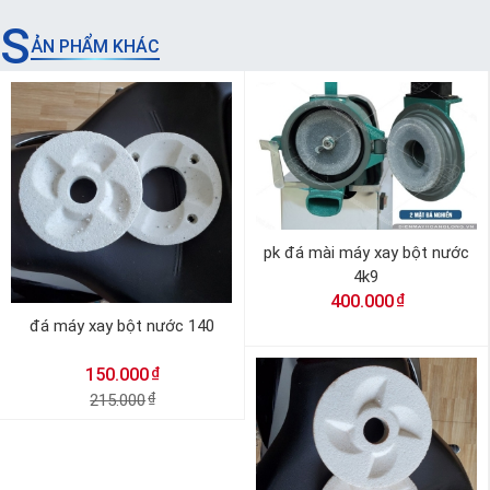
S
ẢN PHẨM KHÁC
pk đá mài máy xay bột nước
4k9
₫
400.000
đá máy xay bột nước 140
₫
150.000
215.000
₫