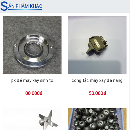
S
ẢN PHẨM KHÁC
pk đế máy xay sinh tố
công tắc máy xay đa năng
₫
₫
100.000
50.000