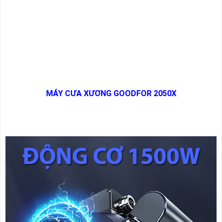
MÁY CƯA XƯƠNG GOODFOR 2050X