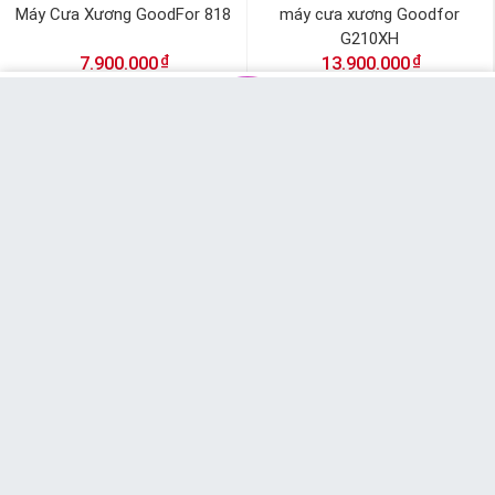
Máy Cưa Xương GoodFor 818
máy cưa xương Goodfor
G210XH
₫
₫
7.900.000
13.900.000
16.900.000
₫
MUA NGAY
Messenger
Chat Zalo
Gọi tư vấn
Giỏ hàng
Máy Cưa Xương GoodFor 210X
Máy Cưa Xương Bò Heo, Cắt Cá
J210new
₫
₫
13.000.000
7.900.000