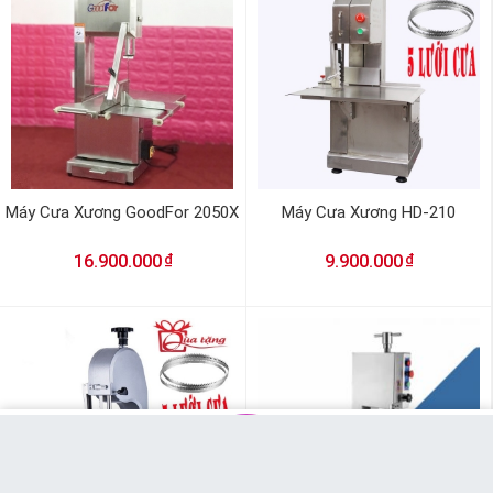
Máy Cưa Xương GoodFor 2050X
Máy Cưa Xương HD-210
₫
₫
16.900.000
9.900.000
MUA NGAY
Messenger
Chat Zalo
Gọi tư vấn
Giỏ hàng