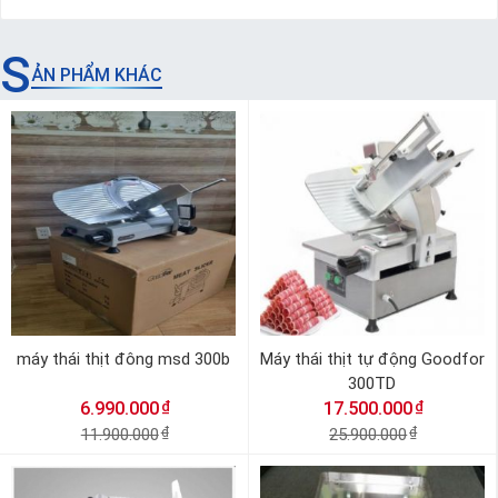
S
ẢN PHẨM KHÁC
máy thái thịt đông msd 300b
Máy thái thịt tự động Goodfor
300TD
₫
₫
6.990.000
17.500.000
11.900.000
₫
25.900.000
₫