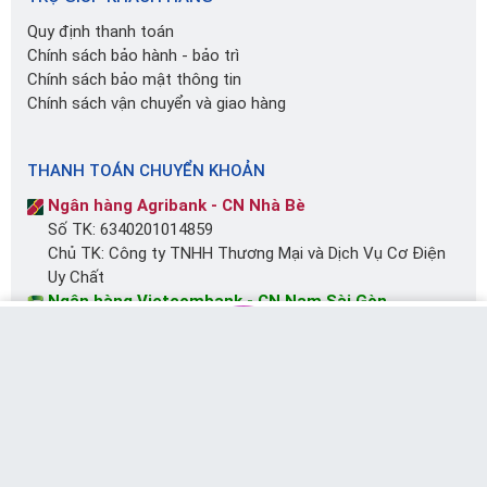
Quy định thanh toán
Chính sách bảo hành - bảo trì
Chính sách bảo mật thông tin
Chính sách vận chuyển và giao hàng
THANH TOÁN CHUYỂN KHOẢN
Ngân hàng Agribank - CN Nhà Bè
Số TK: 6340201014859
Chủ TK: Công ty TNHH Thương Mại và Dịch Vụ Cơ Điện
Uy Chất
Ngân hàng Vietcombank - CN Nam Sài Gòn
Số TK: 0181003560615
Chủ TK: Võ Tấn Đạt
MUA NGAY
Messenger
Chat Zalo
Gọi tư vấn
Giỏ hàng
Ngân hàng BIDV - CN Bình Hưng
Số TK: 17910000086543
Chủ TK: Lê Thị Bích Ngọc