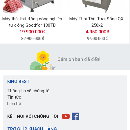
Máy thái thịt đông công nghiêp
Máy Thái Thịt Tươi Sống QX-
tự động Goodfor 130TD
250x2
₫
₫
19.900.000
4.950.000
32.900.000
₫
9.900.000
₫
Cảm ơn bạn đã đến!
KING BEST
Thông tin về chúng tôi
Tin tức
Liên hệ
KẾT NỐI VỚI CHÚNG TÔI
TRỢ GIÚP KHÁCH HÀNG