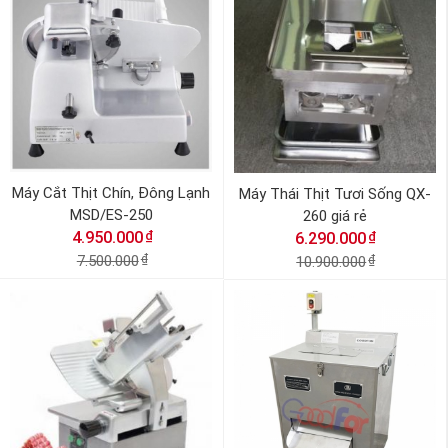
Máy Cắt Thịt Chín, Đông Lạnh
Máy Thái Thịt Tươi Sống QX-
MSD/ES-250
260 giá rẻ
₫
4.950.000
₫
6.290.000
7.500.000
₫
10.900.000
₫