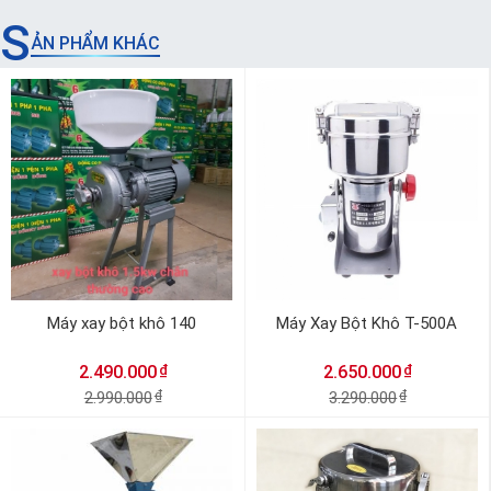
S
ẢN PHẨM KHÁC
Máy xay bột khô 140
Máy Xay Bột Khô T-500A
₫
₫
2.490.000
2.650.000
2.990.000
₫
3.290.000
₫