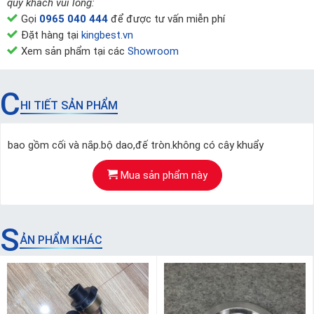
quý khách vui lòng:
Gọi
0965 040 444
để được tư vấn miễn phí
Đặt hàng tại
kingbest.vn
Xem sản phẩm tại các
Showroom
C
HI TIẾT SẢN PHẨM
bao gồm cối và nắp.bộ dao,đế tròn.không có cây khuẩy
Mua sản phẩm này
S
ẢN PHẨM KHÁC