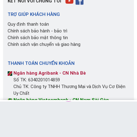
KẾT NỐI VỚI CHÚNG TÔI
TRỢ GIÚP KHÁCH HÀNG
Quy định thanh toán
Chính sách bảo hành - bảo trì
Chính sách bảo mật thông tin
Chính sách vận chuyển và giao hàng
THANH TOÁN CHUYỂN KHOẢN
Ngân hàng Agribank - CN Nhà Bè
Số TK: 6340201014859
Chủ TK: Công ty TNHH Thương Mại và Dịch Vụ Cơ Điện
Uy Chất
Ngân hàng Vietcombank - CN Nam Sài Gòn
Số TK: 0181003560615
Chủ TK: Võ Tấn Đạt
MUA NGAY
Messenger
Chat Zalo
Gọi tư vấn
Giỏ hàng
Ngân hàng BIDV - CN Bình Hưng
Số TK: 17910000086543
Chủ TK: Lê Thị Bích Ngọc