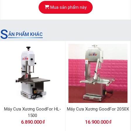
Mua sản phẩm này
S
ẢN PHẨM KHÁC
Máy Cưa Xương GoodFor HL-
Máy Cưa Xương GoodFor 2050X
1500
₫
₫
6.890.000
16.900.000