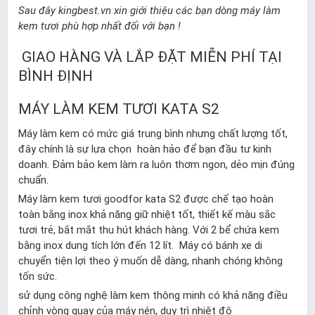
Sau đây kingbest.vn xin giới thiệu các bạn dòng máy làm
kem tươi phù hợp nhất đối với bạn !
GIAO HÀNG VÀ LẮP ĐẶT MIỄN PHÍ TẠI
BÌNH ĐỊNH
MÁY LÀM KEM TƯƠI KATA S2
Máy làm kem có mức giá trung bình nhưng chất lượng tốt,
đây chính là sự lựa chọn hoàn hảo để bạn đầu tư kinh
doanh. Đảm bảo kem làm ra luôn thơm ngon, dẻo mịn đúng
chuẩn.
Máy làm kem tươi goodfor kata S2 được chế tạo hoàn
toàn bằng inox khả năng giữ nhiệt tốt, thiết kế màu sắc
tươi trẻ, bắt mắt thu hút khách hàng. Với 2 bể chứa kem
bằng inox dung tích lớn đến 12 lít. Máy có bánh xe di
chuyển tiện lợi theo ý muốn dễ dàng, nhanh chóng không
tốn sức.
sử dụng công nghệ làm kem thông minh có khả năng điều
chỉnh vòng quay của máy nén, duy trì nhiệt độ