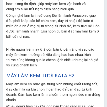
hoạt động ổn định, giúp máy làm kem vận hành vô
cùng êm ái lại tiết kiệm điện năng hiệu quả.
Công nghệ làm lạnh sử dụng lốc làm lạnh Panasonic giúp
đều phối khắp các bể chứa kem, duy trì nhiệt độ luôn ở
mức ổn định ở mọi vị trí trong tủ. Nhờ đó, kem tươi sẽ luôn
được làm lạnh nhanh tươi ngon dù bạn đặt máy làm kem ở
bất cứ nơi nào.
Nhiều người hiện nay khá còn băn khoăn rằng vì sau các
máy làm kem thường có kiểu dáng hao hao nhau, kích
thước cũng không quá là chênh lệch nhiều nhưng lại có giá
vô cùng chênh lệch .
MÁY LÀM KEM TƯƠI KATA S2
Máy làm kem có mức giá trung bình nhưng chất lượng tốt,
đây chính là sự lựa chọn hoàn hảo để bạn đầu tư kinh
doanh. Đảm bảo kem làm ra luôn thơm ngon, dẻo mịn đúng
chuẩn.
Nhiều người hiện nay khá còn băn khoăn rằng vì sau các