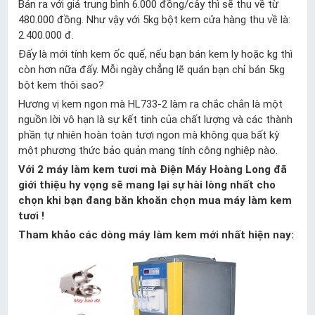
Bán ra với giá trung bình 6.000 đồng/cây thì sẽ thu về từ
480.000 đồng. Như vậy với 5kg bột kem cửa hàng thu về là:
2.400.000 đ.
Đấy là mới tính kem ốc quế, nếu bạn bán kem ly hoặc kg thì
còn hơn nữa đấy. Mỗi ngày chẳng lẽ quán bạn chỉ bán 5kg
bột kem thôi sao?
Hương vị kem ngon mà HL733-2 làm ra chắc chắn là một
nguồn lời vô hạn là sự kết tinh của chất lượng và các thành
phần tự nhiên hoàn toàn tươi ngon mà không qua bất kỳ
một phương thức bảo quản mang tính công nghiệp nào.
Với 2 máy làm kem tươi mà Điện Máy Hoàng Long đã
giới thiệu hy vọng sẽ mang lại sự hài lòng nhất cho
chọn khi bạn đang băn khoăn chọn mua máy làm kem
tươi !
Tham khảo các dòng máy làm kem mới nhất hiện nay: