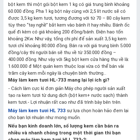
bột kem thì một gói bột kem 1 kg có giá trung bình khoảng
60.000 đồng. Pha 1 kg bột này cùng với 2,5 lít nước sẽ có
được 3,5 kg kem tươi, tương đương với từ 70 – 80 cây kem
tùy theo “tay nghề” bắt kem vào bánh ít hay nhiều. Bánh ốc
quế đi kèm có giá khoảng 200 đồng/bánh. Điện hao tổn
khoảng 2Kw. Như vậy, tổng chi phí để sản xuất 3,5 kg kem
tươi chỉ khoảng 80.000 đồng. Bán ra với giá trung bình 5.000
đồng/cây thì người bán sẽ thu về từ 350.000 đồng –
400.000 đồng. Như vậy với 5kg bột kem cửa hàng thu về là:
1.600.000 đ Một quán kem thuộc loại vừa có thể bán vài
trăm cây kem mỗi ngày là chuyện bình thường...
Máy làm kem tươi HL-733
mang lại lợi ích gì?
- Cách làm cực kì đơn giản Máy cho phép người sản xuất
tạo ra kem tươi từ dung dịch (bột kem+ nước sạch) thành
kem tươi.- Lợi nhuận rất cao như đã trình bày bên trên.
Máy làm kem tươi
HL 733
sự lựa chọn hoàn hảo đem lại
cho bạn lợi nhuận như mong muốn.
Nếu bạn kinh doanh lớn, số lượng kem cần bán ra
nhiều và nhanh chóng trong một thời gian thì bạn
chọn máy làm kem tươi HLL 733-2: