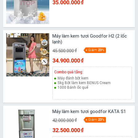
35.000.000
₫
Máy làm kem tươi Goodfor H2 (2 lốc
lạnh)
45.500.000
₫
Giảm
23
%
34.900.000
₫
Combo quà tặng:
Máy đánh bột kem
5kg Bột làm kem BENUS Cream
1000 Bánh ốc quế
Máy làm kem tươi goodfor KATA S1
42.000.000
₫
Giảm
23
%
32.500.000
₫