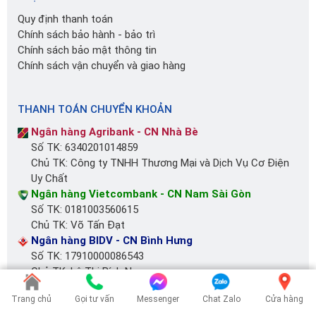
Quy định thanh toán
Chính sách bảo hành - bảo trì
Chính sách bảo mật thông tin
Chính sách vận chuyển và giao hàng
THANH TOÁN CHUYỂN KHOẢN
Ngân hàng Agribank - CN Nhà Bè
Số TK: 6340201014859
Chủ TK: Công ty TNHH Thương Mại và Dịch Vụ Cơ Điện
Uy Chất
Ngân hàng Vietcombank - CN Nam Sài Gòn
Số TK: 0181003560615
Chủ TK: Võ Tấn Đạt
Ngân hàng BIDV - CN Bình Hưng
Số TK: 17910000086543
Chủ TK: Lê Thị Bích Ngọc
Trang chủ
Gọi tư vấn
Messenger
Chat Zalo
Cửa hàng