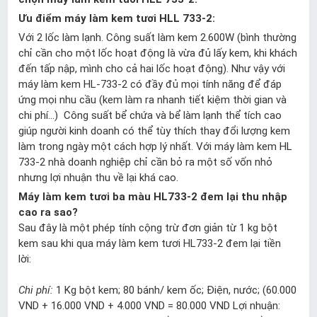
Ưu điểm máy làm kem tươi HLL 733-2:
Với 2 lốc làm lạnh. Công suất làm kem 2.600W (bình thường
chỉ cần cho một lốc hoạt động là vừa đủ lấy kem, khi khách
đến tấp nập, mình cho cả hai lốc hoạt động). Như vậy với
máy làm kem HL-733-2 có đầy đủ mọi tính năng để đáp
ứng mọi nhu cầu (kem làm ra nhanh tiết kiệm thời gian và
chi phí...) Công suất bể chứa và bể làm lạnh thể tích cao
giúp người kinh doanh có thể tùy thích thay đổi lượng kem
làm trong ngày một cách hợp lý nhất. Với máy làm kem HL
733-2 nhà doanh nghiệp chỉ cần bỏ ra một số vốn nhỏ
nhưng lợi nhuận thu về lại khá cao.
Máy làm kem tươi ba màu HL733-2 đem lại thu nhập
cao ra sao?
Sau đây là một phép tính cộng trừ đơn giản từ 1 kg bột
kem sau khi qua máy làm kem tươi HL733-2 đem lại tiền
lời:
Chi phí:
1 Kg bột kem; 80 bánh/ kem ốc; Điện, nước; (60.000
VND + 16.000 VND + 4.000 VND = 80.000 VND Lợi nhuận: