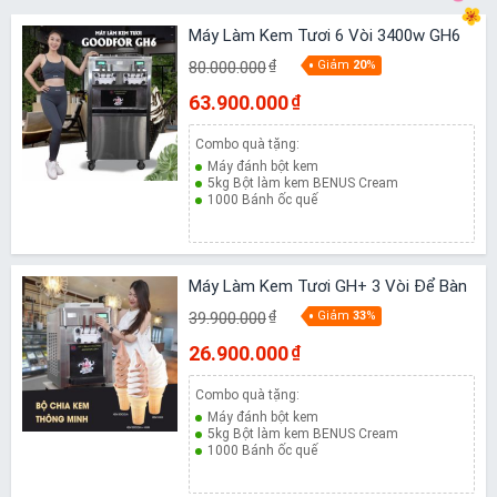
Máy Làm Kem Tươi 6 Vòi 3400w GH6
80.000.000
₫
Giảm
20
%
63.900.000
₫
Combo quà tặng:
Máy đánh bột kem
5kg Bột làm kem BENUS Cream
1000 Bánh ốc quế
Máy Làm Kem Tươi GH+ 3 Vòi Để Bàn
39.900.000
₫
Giảm
33
%
26.900.000
₫
Combo quà tặng:
Máy đánh bột kem
5kg Bột làm kem BENUS Cream
1000 Bánh ốc quế