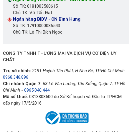
Số TK: 0181003560615
Chủ TK: Võ Tấn Đạt
Ngân hàng BIDV - CN Bình Hưng
Số TK: 17910000086543
Chủ TK: Lê Thị Bích Ngọc
CÔNG TY TNHH THƯƠNG MẠI VÀ DỊCH VỤ CƠ ĐIỆN UY
CHẤT
Trụ sở chính:
2191 Huỳnh Tấn Phát, H.Nhà Bè, TP.Hồ Chí Minh
-
0968.346.896
Chi nhánh Quận 7:
63 Lê Văn Lương, Tân Kiểng, Quận 7, TP.Hồ
Chí Minh
-
0965.040.444
Mã số thuế:
0313808500 do Sở Kế hoạch và Đầu tư TP.HCM
cấp ngày 17/5/2016